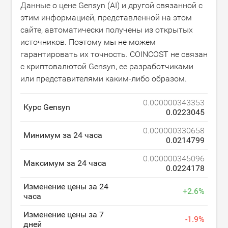
Данные о цене Gensyn (AI) и другой связанной с
этим информацией, представленной на этом
сайте, автоматически получены из открытых
источников. Поэтому мы не можем
гарантировать их точность. COINCOST не связан
с криптовалютой Gensyn, ее разработчиками
или представителями каким-либо образом.
0.000000343353
Курс Gensyn
0.0223045
0.000000330658
Минимум за 24 часа
0.0214799
0.000000345096
Максимум за 24 часа
0.0224178
Изменение цены за 24
+
2.6
%
часа
Изменение цены за 7
-
1.9
%
дней