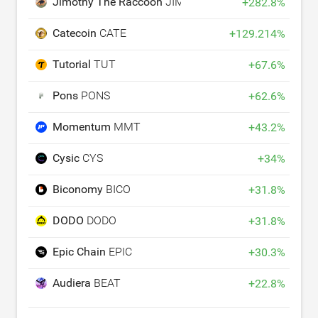
Jimothy The Raccoon
JIMOTHY
+
282.8
%
Catecoin
CATE
+
129.214
%
Tutorial
TUT
+
67.6
%
Pons
PONS
+
62.6
%
Momentum
MMT
+
43.2
%
Cysic
CYS
+
34
%
Biconomy
BICO
+
31.8
%
DODO
DODO
+
31.8
%
Epic Chain
EPIC
+
30.3
%
Audiera
BEAT
+
22.8
%